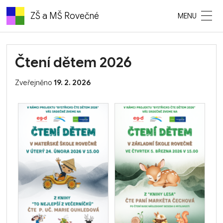
Z
Š
a
M
Š
R
o
v
e
č
n
é
Čtení dětem 2026
Zveřejněno
19. 2. 2026